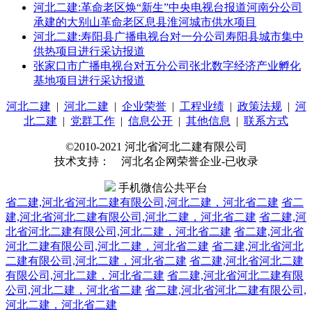
河北二建:革命老区焕“新生”中央电视台报道河南分公司
承建的大别山革命老区息县淮河城市供水项目
河北二建:寿阳县广播电视台对一分公司寿阳县城市集中
供热项目进行采访报道
张家口市广播电视台对五分公司张北数字经济产业孵化
基地项目进行采访报道
河北二建
|
河北二建
|
企业荣誉
|
工程业绩
|
政策法规
|
河
北二建
|
党群工作
|
信息公开
|
其他信息
|
联系方式
©2010-2021 河北省河北二建有限公司
技术支持： 河北名企网荣誉企业-已收录
手机微信公共平台
省二建,河北省河北二建有限公司,河北二建，河北省二建
省二
建,河北省河北二建有限公司,河北二建，河北省二建
省二建,河
北省河北二建有限公司,河北二建，河北省二建
省二建,河北省
河北二建有限公司,河北二建，河北省二建
省二建,河北省河北
二建有限公司,河北二建，河北省二建
省二建,河北省河北二建
有限公司,河北二建，河北省二建
省二建,河北省河北二建有限
公司,河北二建，河北省二建
省二建,河北省河北二建有限公司,
河北二建，河北省二建