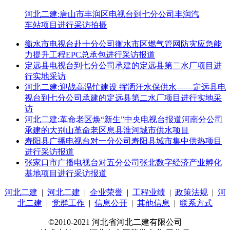
河北二建:唐山市丰润区电视台到七分公司丰润汽
车站项目进行采访拍摄
衡水市电视台赴十分公司衡水市区燃气管网防灾应急能
力提升工程EPC总承包进行采访报道
定远县电视台到七分公司承建的定远县第二水厂项目进
行实地采访
河北二建:迎战高温忙建设 挥洒汗水保供水——定远县电
视台到七分公司承建的定远县第二水厂项目进行实地采
访
河北二建:革命老区焕“新生”中央电视台报道河南分公司
承建的大别山革命老区息县淮河城市供水项目
寿阳县广播电视台对一分公司寿阳县城市集中供热项目
进行采访报道
张家口市广播电视台对五分公司张北数字经济产业孵化
基地项目进行采访报道
河北二建
|
河北二建
|
企业荣誉
|
工程业绩
|
政策法规
|
河
北二建
|
党群工作
|
信息公开
|
其他信息
|
联系方式
©2010-2021 河北省河北二建有限公司