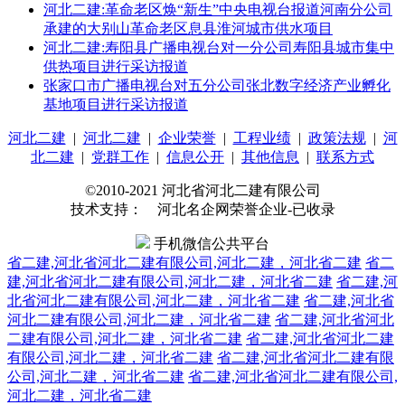
河北二建:革命老区焕“新生”中央电视台报道河南分公司
承建的大别山革命老区息县淮河城市供水项目
河北二建:寿阳县广播电视台对一分公司寿阳县城市集中
供热项目进行采访报道
张家口市广播电视台对五分公司张北数字经济产业孵化
基地项目进行采访报道
河北二建
|
河北二建
|
企业荣誉
|
工程业绩
|
政策法规
|
河
北二建
|
党群工作
|
信息公开
|
其他信息
|
联系方式
©2010-2021 河北省河北二建有限公司
技术支持： 河北名企网荣誉企业-已收录
手机微信公共平台
省二建,河北省河北二建有限公司,河北二建，河北省二建
省二
建,河北省河北二建有限公司,河北二建，河北省二建
省二建,河
北省河北二建有限公司,河北二建，河北省二建
省二建,河北省
河北二建有限公司,河北二建，河北省二建
省二建,河北省河北
二建有限公司,河北二建，河北省二建
省二建,河北省河北二建
有限公司,河北二建，河北省二建
省二建,河北省河北二建有限
公司,河北二建，河北省二建
省二建,河北省河北二建有限公司,
河北二建，河北省二建